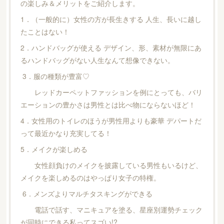
の楽しみ＆メリットをご紹介します。
1．（一般的に）女性の方が長生きする 人生、長いに越し
たことはない！
2．ハンドバッグが使える デザイン、形、素材が無限にあ
るハンドバッグがない人生なんて想像できない。
3．服の種類が豊富♡
レッドカーペットファッションを例にとっても、バリ
エーションの豊かさは男性とは比べ物にならないほど！
4．女性用のトイレのほうが男性用よりも豪華 デパートだ
って最近かなり充実してる！
5．メイクが楽しめる
女性顔負けのメイクを披露している男性もいるけど、
メイクを楽しめるのはやっぱり女子の特権。
6．メンズよりマルチタスキングができる
電話で話す、マニキュアを塗る、星座別運勢チェック
が同時にできる私ってスゴい!?