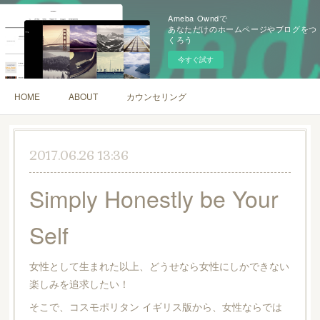
Ameba Owndで
あなただけのホームページやブログをつ
くろう
今すぐ試す
HOME
ABOUT
カウンセリング
2017.06.26 13:36
Simply Honestly be Your
Self
女性として生まれた以上、どうせなら女性にしかできない
楽しみを追求したい！
そこで、コスモポリタン イギリス版から、女性ならでは