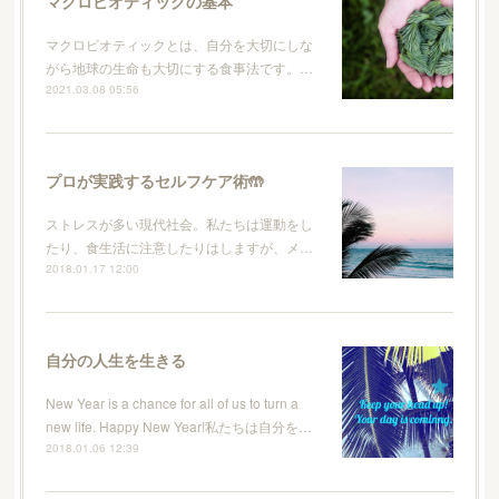
マクロビオティックの基本
マクロビオティックとは、自分を大切にしな
がら地球の生命も大切にする食事法です。…
2021.03.08 05:56
プロが実践するセルフケア術🤲
ストレスが多い現代社会。私たちは運動をし
たり、食生活に注意したりはしますが、メ…
2018.01.17 12:00
自分の人生を生きる
New Year is a chance for all of us to turn a
new life. Happy New Year!私たちは自分を…
2018.01.06 12:39