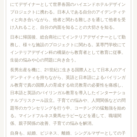
にてデザイナーとして世界各国のハイエンドホテルデザイン
プロジェクトに携わる。日本人である自分のアイデンティテ
ィと向き合いながら、他者と関わる難しさを通して他者を受
け入れること、自分の内面を知ることの大切さを知る。
日本に帰国後、総合商社にてインテリアデザイナーとして勤
務し、様々な施設のプロジェクトに関わる。某専門学校にて
インテリアデザイン科の構築から教育者として教育に従事。
生徒の悩みや心の問題に向き合う。
長男出産を機に、21世紀に生きる国際人として日本人のアイ
デンティティを持ちながら、英語と日本語によるバイリンガ
ル教育で真の国際人の育成する幼児教育の必要性を痛感し、
日本語と英語のバイリンガル教育を導入したインターナショ
ナルプリスクール設立。子育ての悩みや、人間関係などの問
題等のカウンセリングを行う中、コーチングの猛勉強を始め
る。マインドフルネス乗馬セラピーなどを通して、職場関
係、親子関係の改善、子育ての悩みを解消。
自身も、結婚、ビジネス、離婚、シングルマザーとしての子