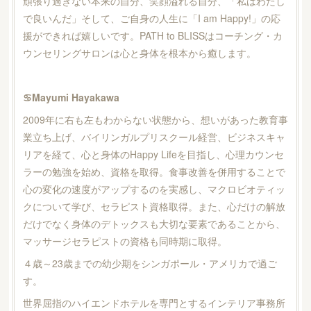
頑張り過ぎない本来の自分、笑顔溢れる自分、「私はわたし
で良いんだ」そして、ご自身の人生に「I am Happy!」の応
援ができれば嬉しいです。PATH to BLISSはコーチング・カ
ウンセリングサロンは心と身体を根本から癒します。
♋️Mayumi Hayakawa
2009年に右も左もわからない状態から、想いがあった教育事
業立ち上げ、バイリンガルプリスクール経営、ビジネスキャ
リアを経て、心と身体のHappy Lifeを目指し、心理カウンセ
ラーの勉強を始め、資格を取得。食事改善を併用することで
心の変化の速度がアップするのを実感し、マクロビオティッ
クについて学び、セラピスト資格取得。また、心だけの解放
だけでなく身体のデトックスも大切な要素であることから、
マッサージセラピストの資格も同時期に取得。
４歳～23歳までの幼少期をシンガポール・アメリカで過ご
す。
世界屈指のハイエンドホテルを専門とするインテリア事務所