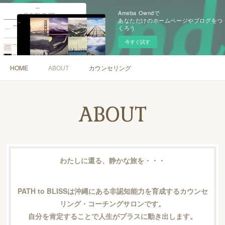
Ameba Owndで
あなただけのホームページやブログをつ
くろう
今すぐ試す
HOME
ABOUT
カウンセリング
ABOUT
わたしに還る、静かな旅を・・・
PATH to BLISSは沖縄にある非認知能力を育成するカウンセ
リング・コーチングサロンです。
自分を肯定することで人生がプラスに動き出します。